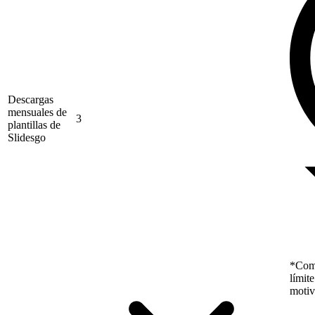
Descargas
mensuales de
3
plantillas de
Slidesgo
*Como
límit
motiv