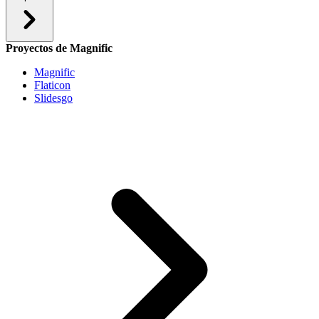
Proyectos de Magnific
Magnific
Flaticon
Slidesgo