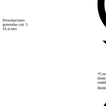
Presentaciones
generadas con
3
IA al mes
*Como
límit
estab
Ilimi