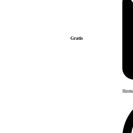
Gratis
Ilimi