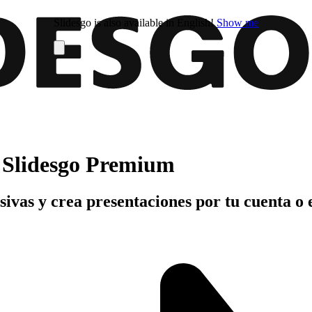
Slidesgo is also available in English!
Show me
n Slidesgo Premium
usivas y crea presentaciones por tu cuenta o 