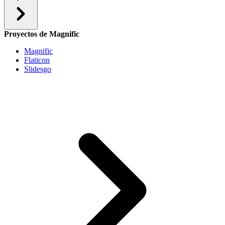
Proyectos de Magnific
Magnific
Flaticon
Slidesgo