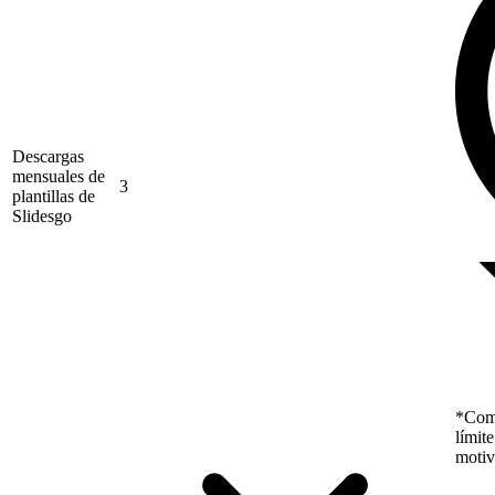
Descargas
mensuales de
3
plantillas de
Slidesgo
*Como
límit
motiv