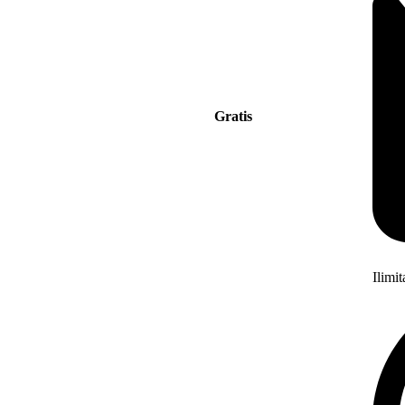
Gratis
Ilimi