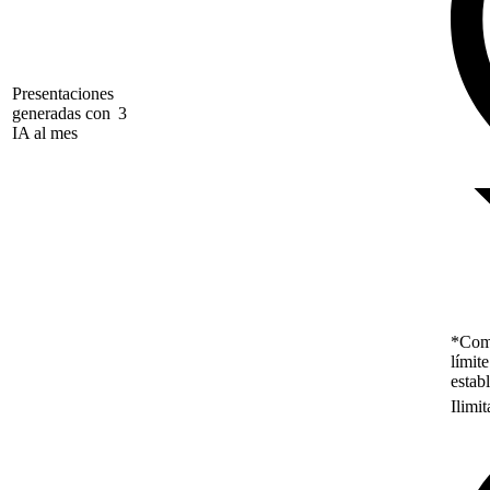
Presentaciones
generadas con
3
IA al mes
*Como
límit
estab
Ilimi