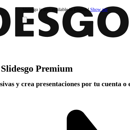
Slidesgo is also available in English!
Show me
n Slidesgo Premium
usivas y crea presentaciones por tu cuenta o 