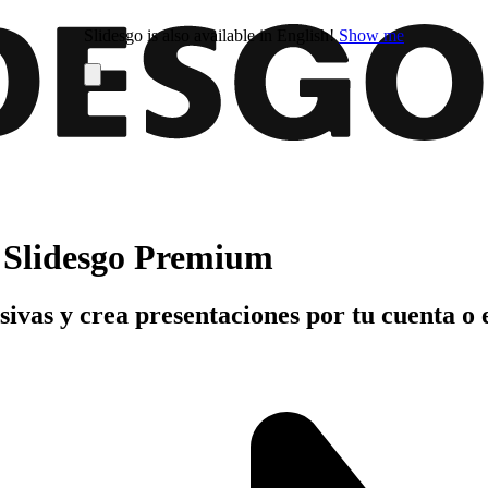
Slidesgo is also available in English!
Show me
n Slidesgo Premium
usivas y crea presentaciones por tu cuenta o 