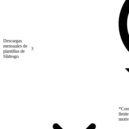
Descargas
mensuales de
3
plantillas de
Slidesgo
*Como
límit
motiv