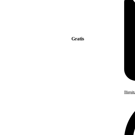
Gratis
Ilimi