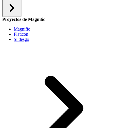
Proyectos de Magnific
Magnific
Flaticon
Slidesgo