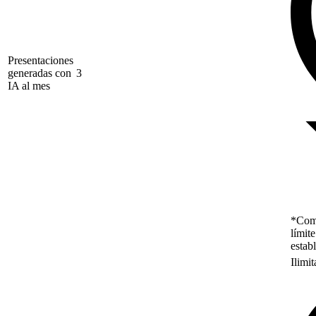
Presentaciones
generadas con
3
IA al mes
*Como
límit
estab
Ilimi