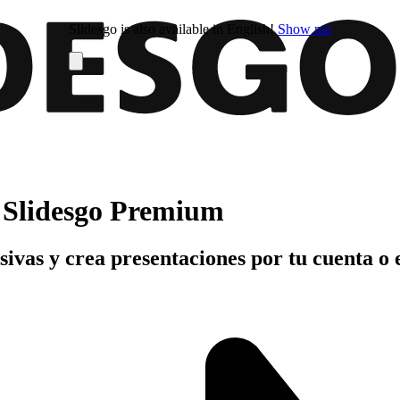
Slidesgo is also available in English!
Show me
n Slidesgo Premium
usivas y crea presentaciones por tu cuenta o 