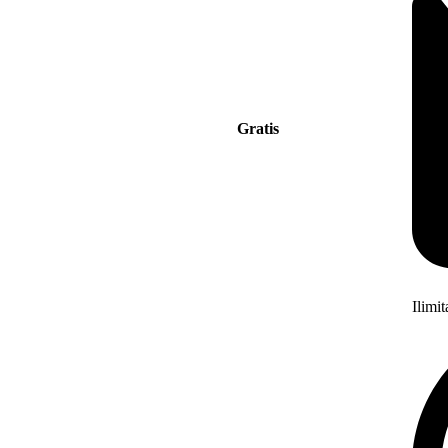
Gratis
Ilimi