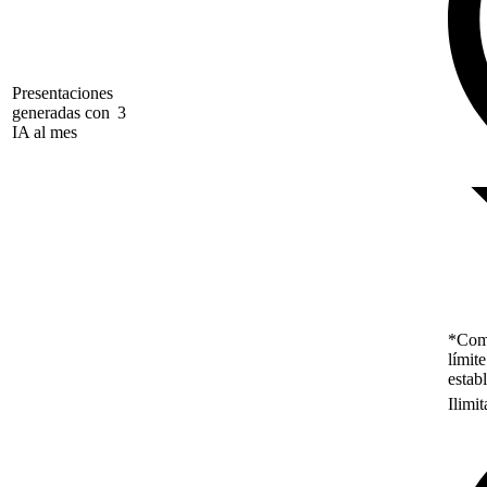
Presentaciones
generadas con
3
IA al mes
*Como
límit
estab
Ilimi