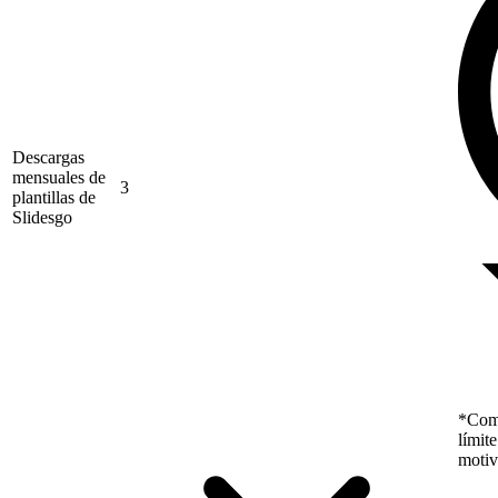
Descargas
mensuales de
3
plantillas de
Slidesgo
*Como
límit
motiv