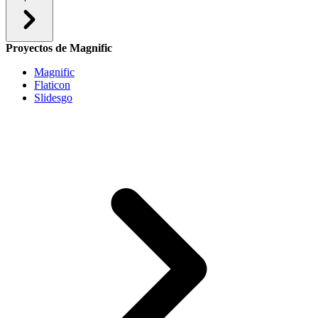
Proyectos de Magnific
Magnific
Flaticon
Slidesgo