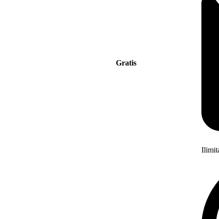
Gratis
Ilimi