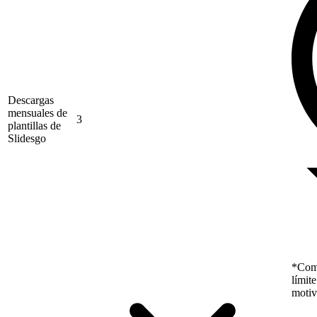
Descargas
mensuales de
3
plantillas de
Slidesgo
*Como
límit
motiv