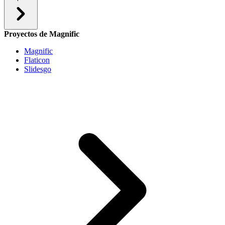
Proyectos de Magnific
Magnific
Flaticon
Slidesgo