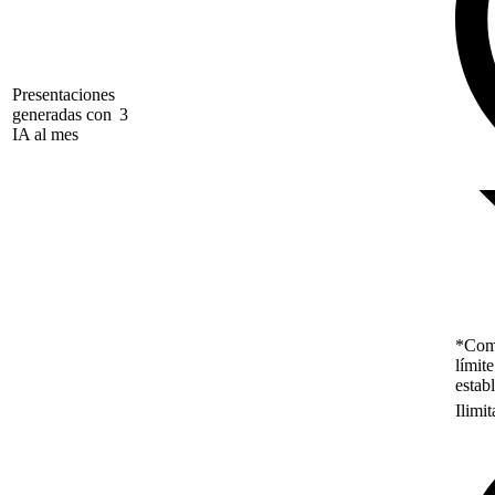
Presentaciones
generadas con
3
IA al mes
*Como
límit
estab
Ilimi