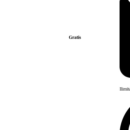
Gratis
Ilimi