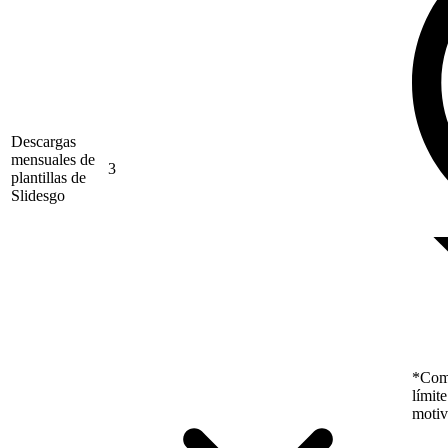
Descargas
mensuales de
3
plantillas de
Slidesgo
*Como
límit
motiv