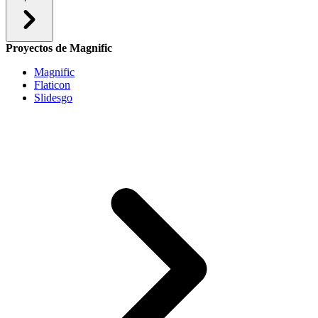
Proyectos de Magnific
Magnific
Flaticon
Slidesgo