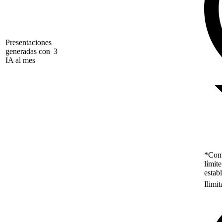
Presentaciones
generadas con
3
IA al mes
*Como
límit
estab
Ilimi