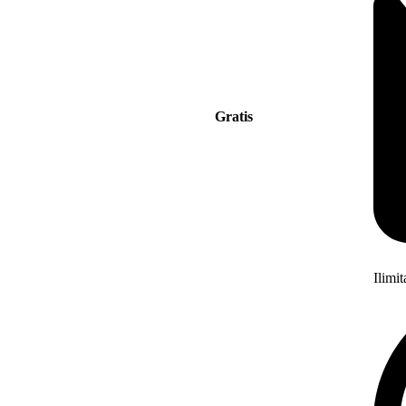
Gratis
Ilimi