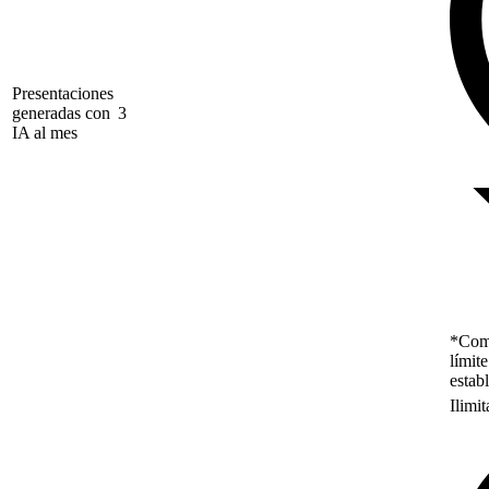
Presentaciones
generadas con
3
IA al mes
*Como
límit
estab
Ilimi