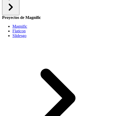
Proyectos de Magnific
Magnific
Flaticon
Slidesgo