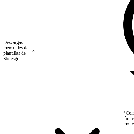
Descargas
mensuales de
3
plantillas de
Slidesgo
*Como
límit
motiv