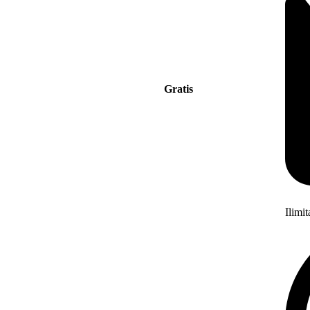
Gratis
Ilimi