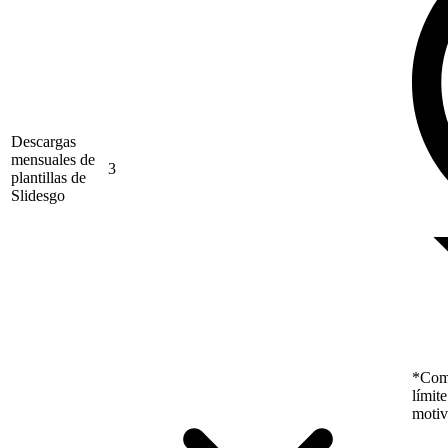
Descargas
mensuales de
3
plantillas de
Slidesgo
*Como
límit
motiv