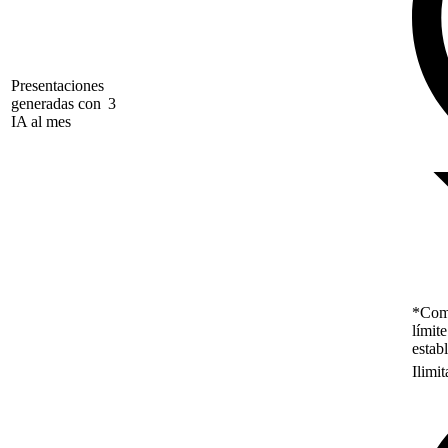
Presentaciones
generadas con
3
IA al mes
*Como
límit
estab
Ilimi