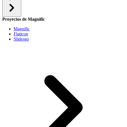
Proyectos de Magnific
Magnific
Flaticon
Slidesgo