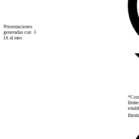
Presentaciones
generadas con
3
IA al mes
*Como
límit
estab
Ilimi