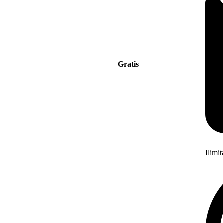
Gratis
Ilimi