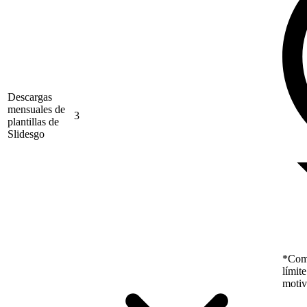
Descargas
mensuales de
3
plantillas de
Slidesgo
*Como
límit
motiv