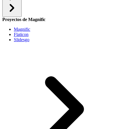
Proyectos de Magnific
Magnific
Flaticon
Slidesgo