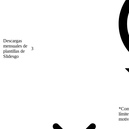
Descargas
mensuales de
3
plantillas de
Slidesgo
*Como
límit
motiv