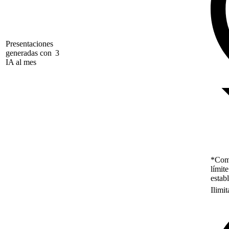
Presentaciones
generadas con
3
IA al mes
*Como
límit
estab
Ilimi