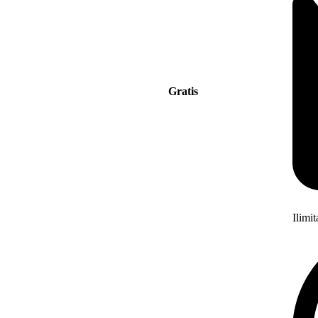
Gratis
Ilimi