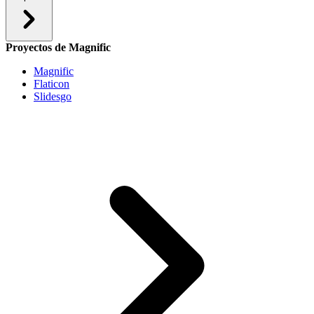
Proyectos de Magnific
Magnific
Flaticon
Slidesgo