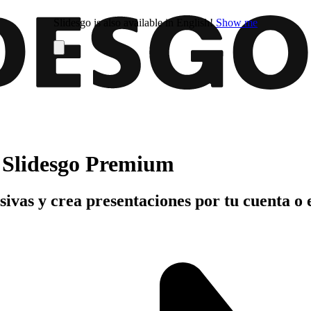
Slidesgo is also available in English!
Show me
n Slidesgo Premium
usivas y crea presentaciones por tu cuenta o 