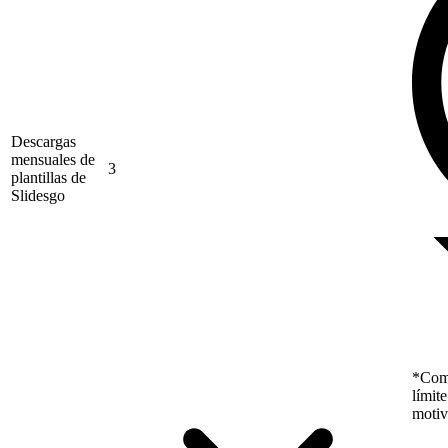
Descargas
mensuales de
3
plantillas de
Slidesgo
*Como
límit
motiv