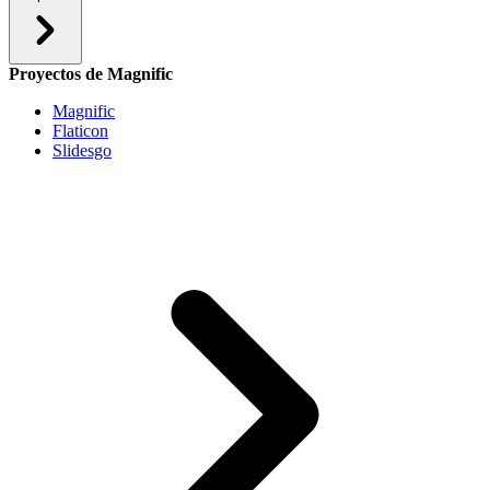
Proyectos de Magnific
Magnific
Flaticon
Slidesgo