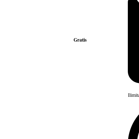
Gratis
Ilimi