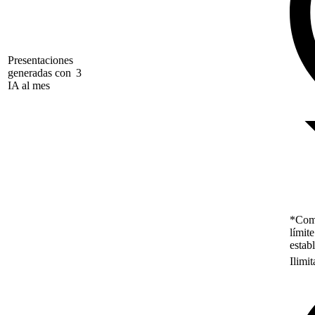
Presentaciones
generadas con
3
IA al mes
*Como
límit
estab
Ilimi