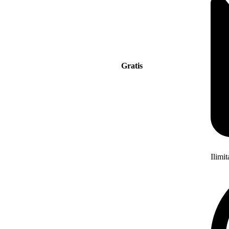
Gratis
Ilimi