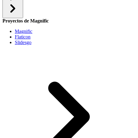
Proyectos de Magnific
Magnific
Flaticon
Slidesgo