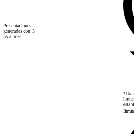
Presentaciones
generadas con
3
IA al mes
*Como
límit
estab
Ilimi