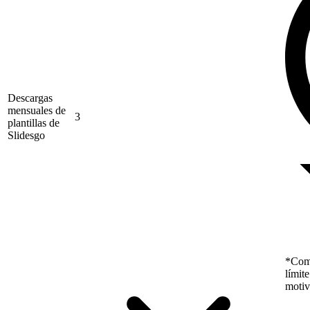
Descargas
mensuales de
3
plantillas de
Slidesgo
*Como
límit
motiv