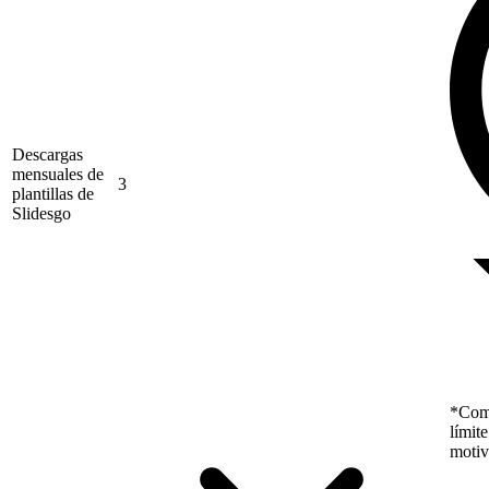
Descargas
mensuales de
3
plantillas de
Slidesgo
*Como
límit
motiv