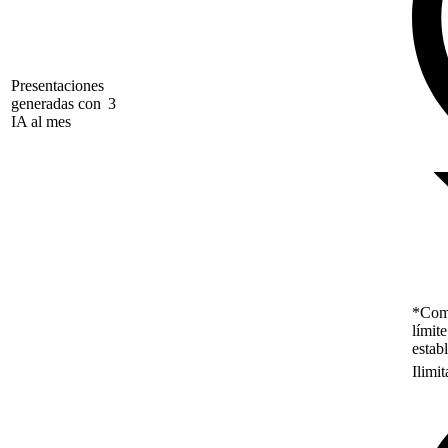
Presentaciones
generadas con
3
IA al mes
*Como
límit
estab
Ilimi