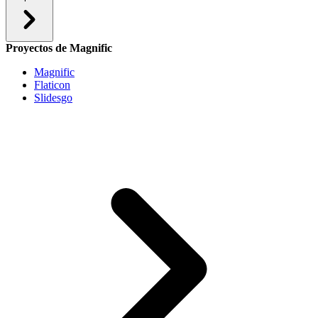
Proyectos de Magnific
Magnific
Flaticon
Slidesgo