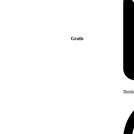
Gratis
Ilimi