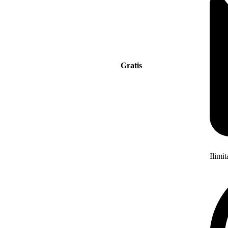
Gratis
Ilimi