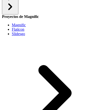
Proyectos de Magnific
Magnific
Flaticon
Slidesgo