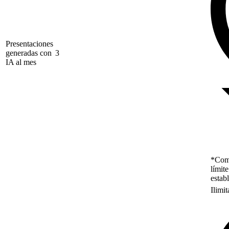
Presentaciones
generadas con
3
IA al mes
*Como
límit
estab
Ilimi