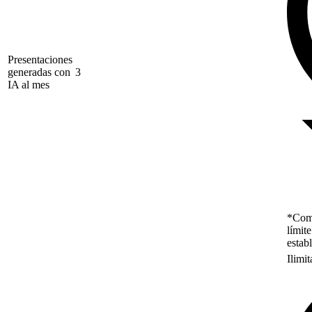
Presentaciones
generadas con
3
IA al mes
*Como
límit
estab
Ilimi