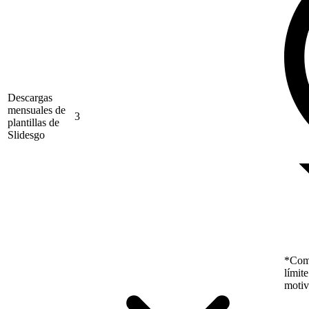
Descargas
mensuales de
3
plantillas de
Slidesgo
*Como
límit
motiv