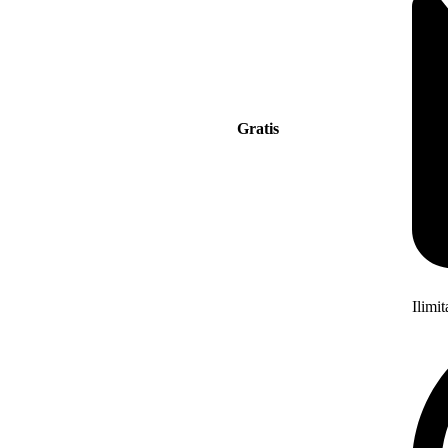
Gratis
Ilimi