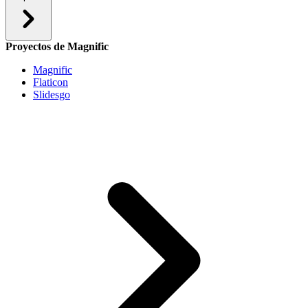
Proyectos de Magnific
Magnific
Flaticon
Slidesgo