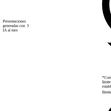
Presentaciones
generadas con
3
IA al mes
*Como
límit
estab
Ilimi