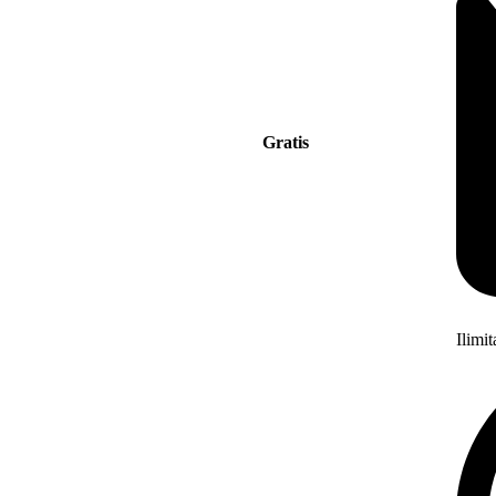
Gratis
Ilimi