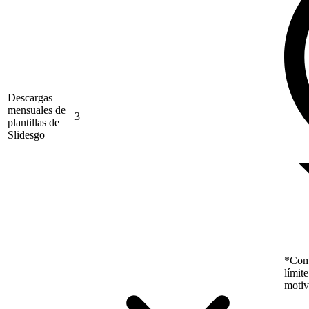
Descargas
mensuales de
3
plantillas de
Slidesgo
*Como
límit
motiv