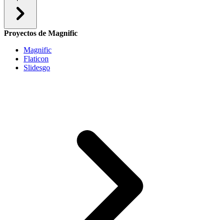
Proyectos de Magnific
Magnific
Flaticon
Slidesgo