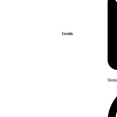
Gratis
Ilimi