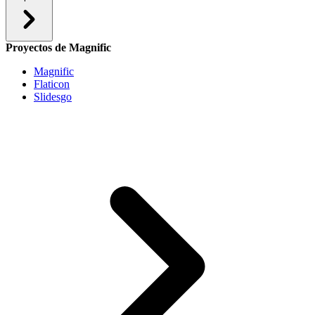
Proyectos de Magnific
Magnific
Flaticon
Slidesgo