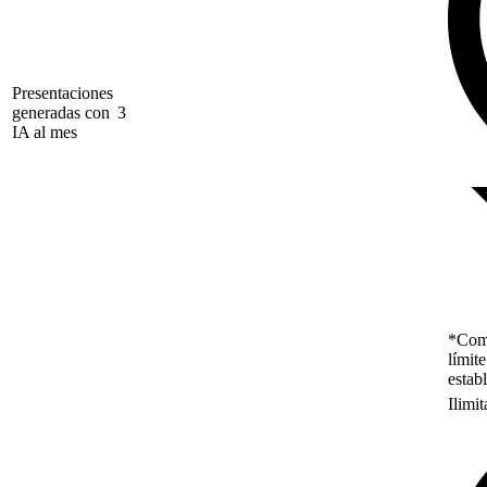
Presentaciones
generadas con
3
IA al mes
*Como
límit
estab
Ilimi