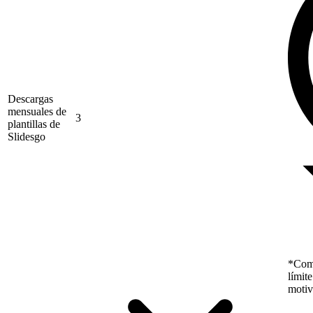
Descargas
mensuales de
3
plantillas de
Slidesgo
*Como
límit
motiv