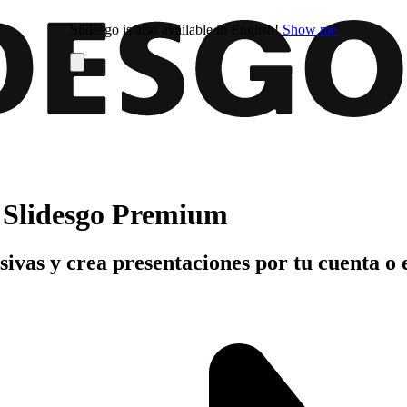
Slidesgo is also available in English!
Show me
n Slidesgo Premium
usivas y crea presentaciones por tu cuenta o 