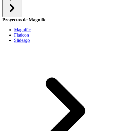
Proyectos de Magnific
Magnific
Flaticon
Slidesgo