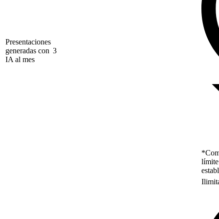
Presentaciones
generadas con
3
IA al mes
*Como
límit
estab
Ilimi