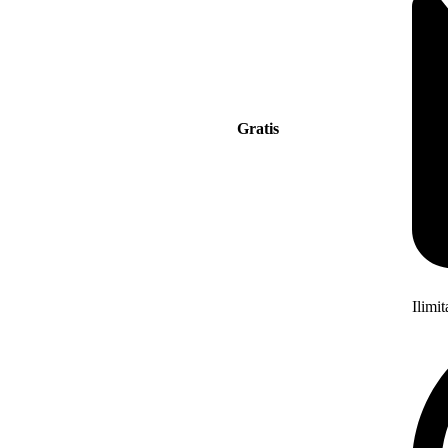
Gratis
Ilimi