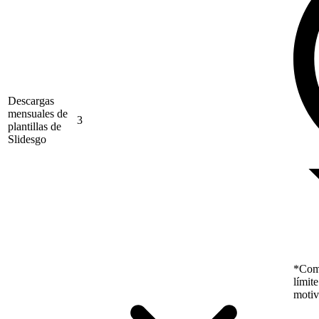
Descargas
mensuales de
3
plantillas de
Slidesgo
*Como
límit
motiv