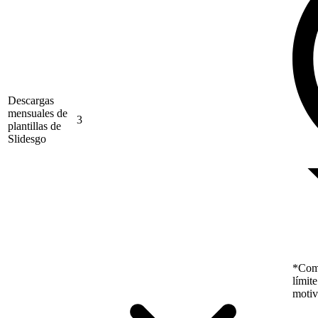
Descargas
mensuales de
3
plantillas de
Slidesgo
*Como
límit
motiv