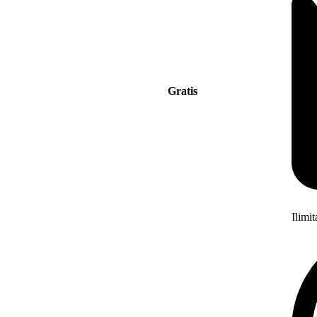
Gratis
Ilimi