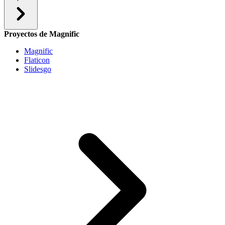
Proyectos de Magnific
Magnific
Flaticon
Slidesgo