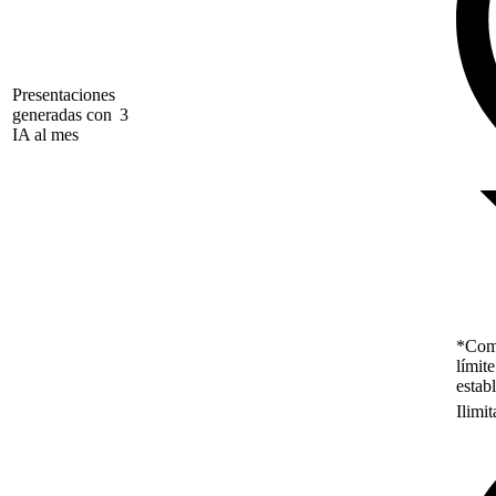
Presentaciones
generadas con
3
IA al mes
*Como
límit
estab
Ilimi