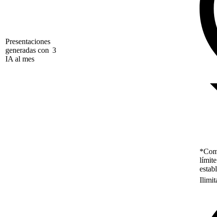
Presentaciones
generadas con
3
IA al mes
*Como
límit
estab
Ilimi