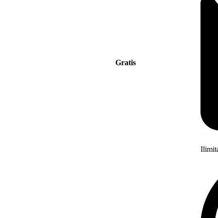
Gratis
Ilimi