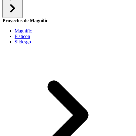
Proyectos de Magnific
Magnific
Flaticon
Slidesgo