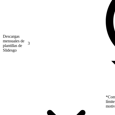
Descargas
mensuales de
3
plantillas de
Slidesgo
*Como
límit
motiv