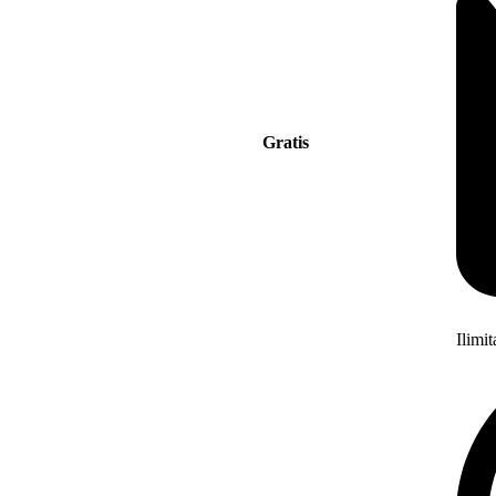
Gratis
Ilimi