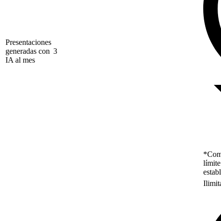
Presentaciones
generadas con
3
IA al mes
*Como
límit
estab
Ilimi