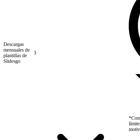
Descargas
mensuales de
3
plantillas de
Slidesgo
*Como
límit
motiv