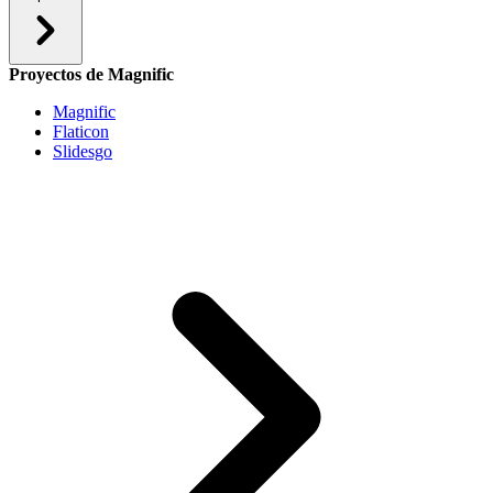
Proyectos de Magnific
Magnific
Flaticon
Slidesgo