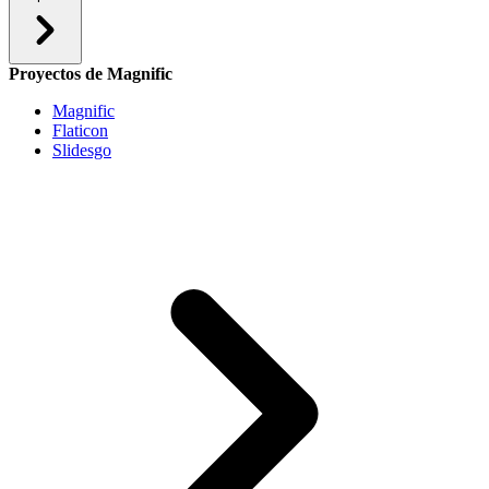
Proyectos de Magnific
Magnific
Flaticon
Slidesgo