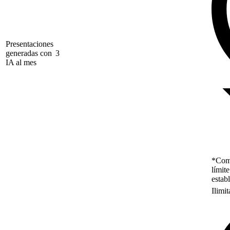
Presentaciones
generadas con
3
IA al mes
*Como
límit
estab
Ilimi