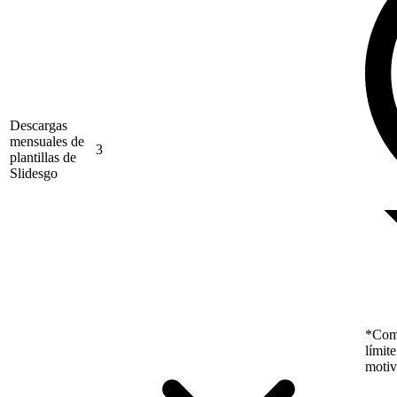
Descargas
mensuales de
3
plantillas de
Slidesgo
*Como
límit
motiv