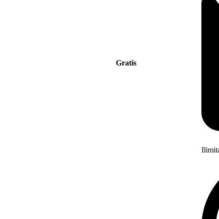
Gratis
Ilimi