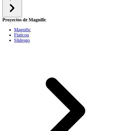
Proyectos de Magnific
Magnific
Flaticon
Slidesgo