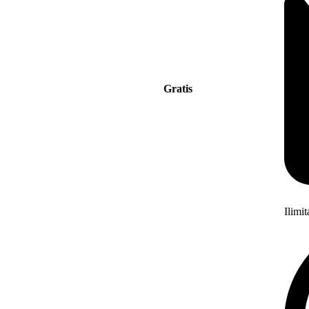
Gratis
Ilimi