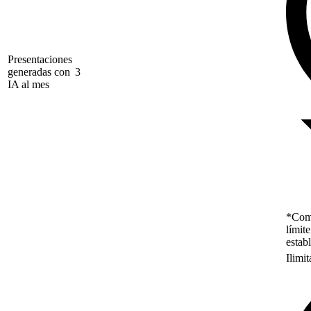
Presentaciones
generadas con
3
IA al mes
*Como
límit
estab
Ilimi