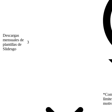
Descargas
mensuales de
3
plantillas de
Slidesgo
*Como
límit
motiv