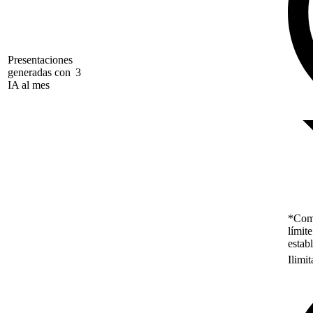
Presentaciones
generadas con
3
IA al mes
*Como
límit
estab
Ilimi