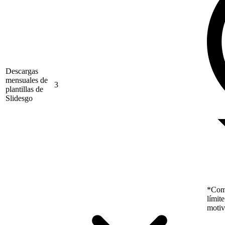
Descargas
mensuales de
3
plantillas de
Slidesgo
*Como
límit
motiv