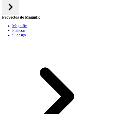
Proyectos de Magnific
Magnific
Flaticon
Slidesgo