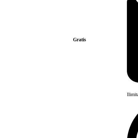
Gratis
Ilimi