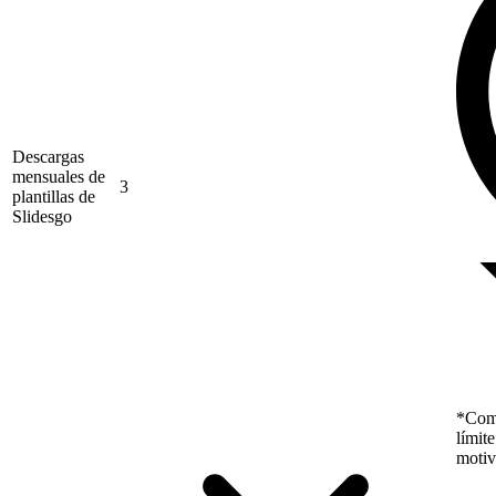
Descargas
mensuales de
3
plantillas de
Slidesgo
*Como
límit
motiv