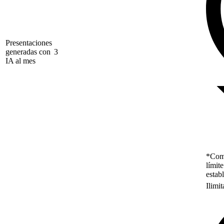
Presentaciones
generadas con
3
IA al mes
*Como
límit
estab
Ilimi