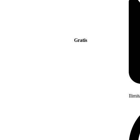
Gratis
Ilimi