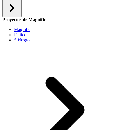
Proyectos de Magnific
Magnific
Flaticon
Slidesgo