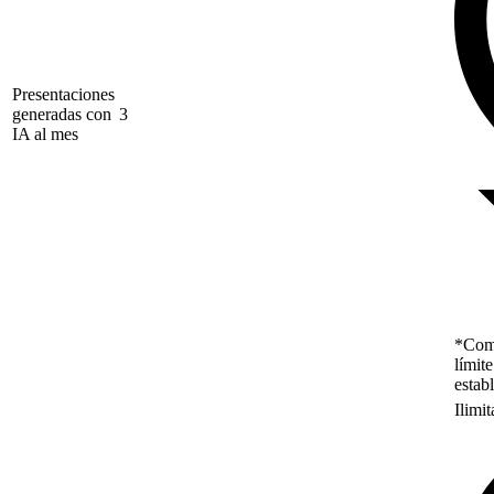
Presentaciones
generadas con
3
IA al mes
*Como
límit
estab
Ilimi