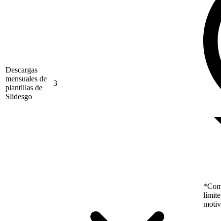
Descargas
mensuales de
3
plantillas de
Slidesgo
*Como
límit
motiv