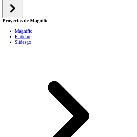
Proyectos de Magnific
Magnific
Flaticon
Slidesgo