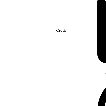
Gratis
Ilimi