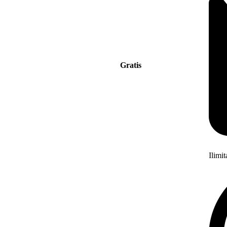
Gratis
Ilimi