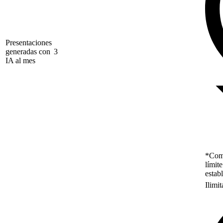
Presentaciones
generadas con
3
IA al mes
*Como
límit
estab
Ilimi