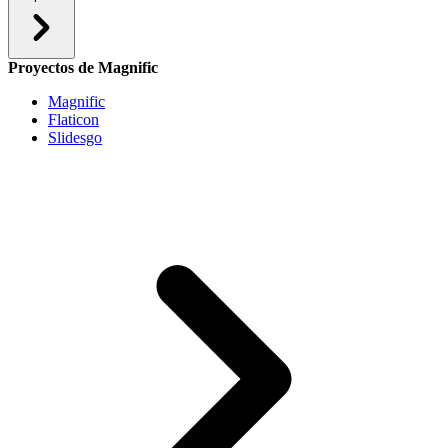
Proyectos de Magnific
Magnific
Flaticon
Slidesgo