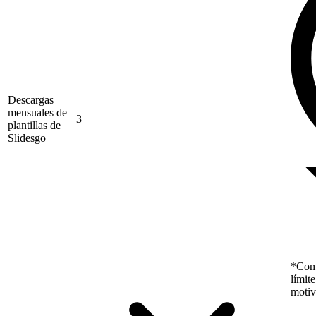
Descargas
mensuales de
3
plantillas de
Slidesgo
*Como
límit
motiv