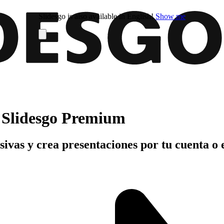
Slidesgo is also available in English!
Show me
n Slidesgo Premium
usivas y crea presentaciones por tu cuenta o 