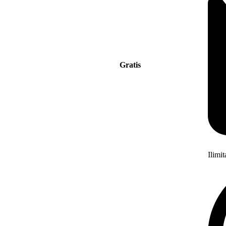
Gratis
Ilimi