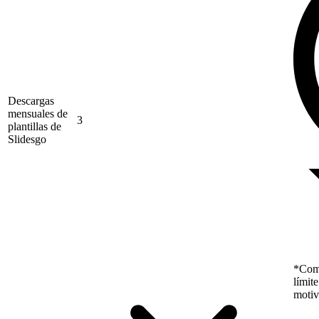
Descargas
mensuales de
3
plantillas de
Slidesgo
*Como
límit
motiv