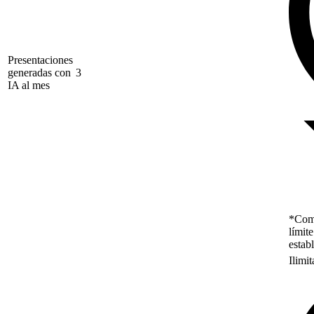
Presentaciones
generadas con
3
IA al mes
*Como
límit
estab
Ilimi