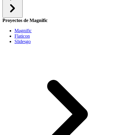
Proyectos de Magnific
Magnific
Flaticon
Slidesgo