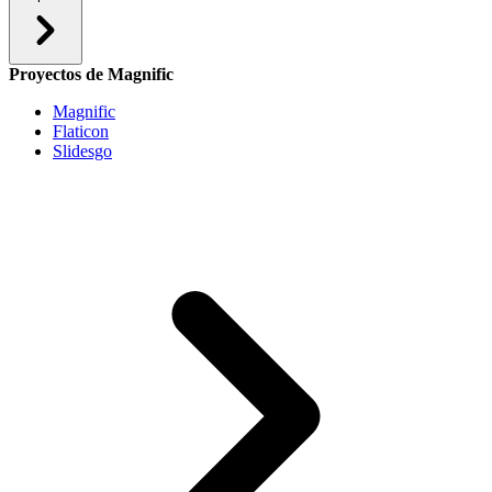
Proyectos de Magnific
Magnific
Flaticon
Slidesgo