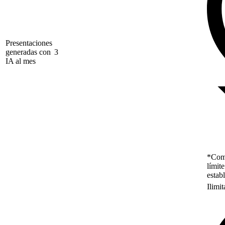
Presentaciones
generadas con
3
IA al mes
*Como
límit
estab
Ilimi