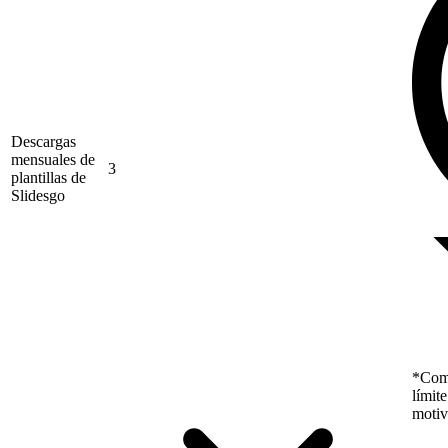
Descargas
mensuales de
3
plantillas de
Slidesgo
*Como
límit
motiv