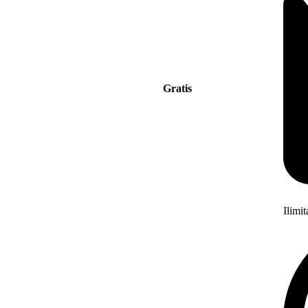
Gratis
Ilimi