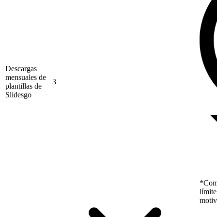
Descargas
mensuales de
3
plantillas de
Slidesgo
*Como
límit
motiv