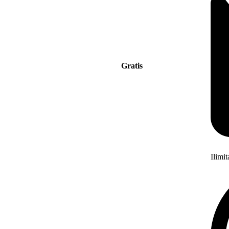
Gratis
Ilimi