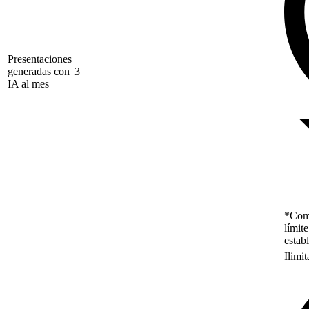
Presentaciones
generadas con
3
IA al mes
*Como
límit
estab
Ilimi