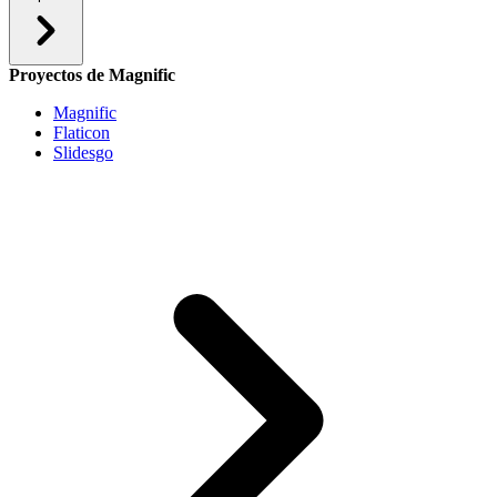
Proyectos de Magnific
Magnific
Flaticon
Slidesgo