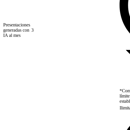
Presentaciones
generadas con
3
IA al mes
*Como
límit
estab
Ilimi