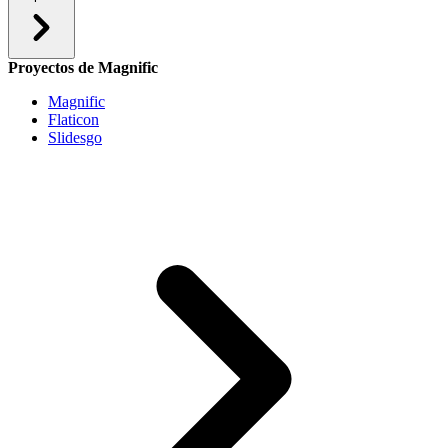
Proyectos de Magnific
Magnific
Flaticon
Slidesgo