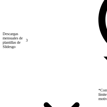
Descargas
mensuales de
3
plantillas de
Slidesgo
*Como
límit
motiv