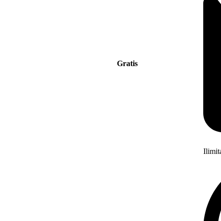
Gratis
Ilimi