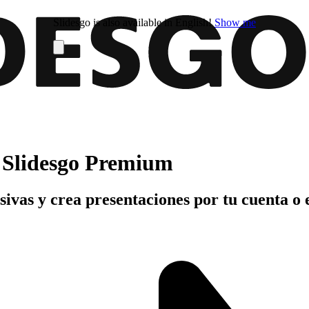
Slidesgo is also available in English!
Show me
n Slidesgo Premium
usivas y crea presentaciones por tu cuenta o 