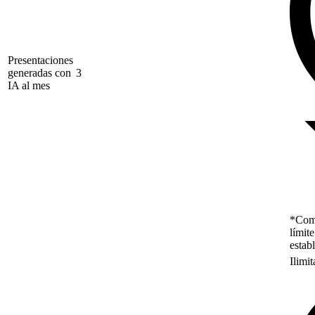
Presentaciones
generadas con
3
IA al mes
*Como
límit
estab
Ilimi