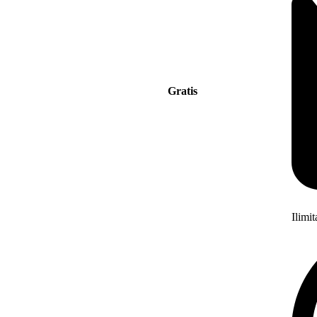
Gratis
Ilimi