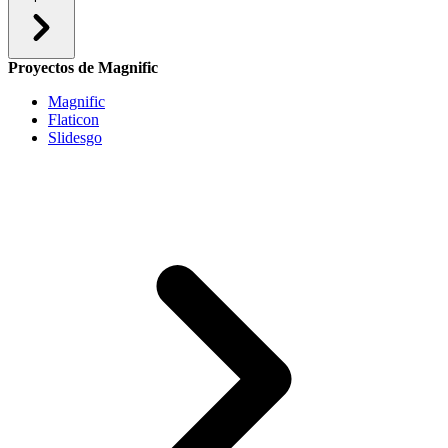
Proyectos de Magnific
Magnific
Flaticon
Slidesgo