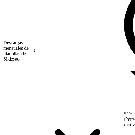
Descargas
mensuales de
3
plantillas de
Slidesgo
*Como
límit
motiv