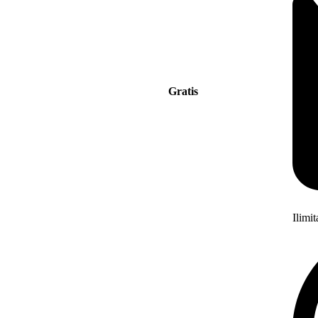
Gratis
Ilimi