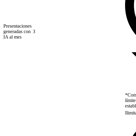
Presentaciones
generadas con
3
IA al mes
*Como
límit
estab
Ilimi