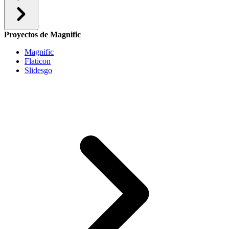
Proyectos de Magnific
Magnific
Flaticon
Slidesgo