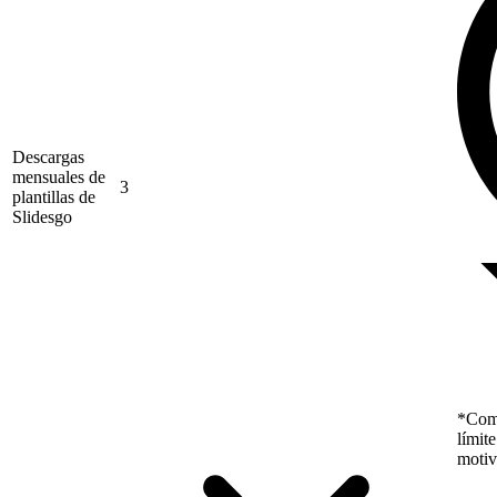
Descargas
mensuales de
3
plantillas de
Slidesgo
*Como
límit
motiv