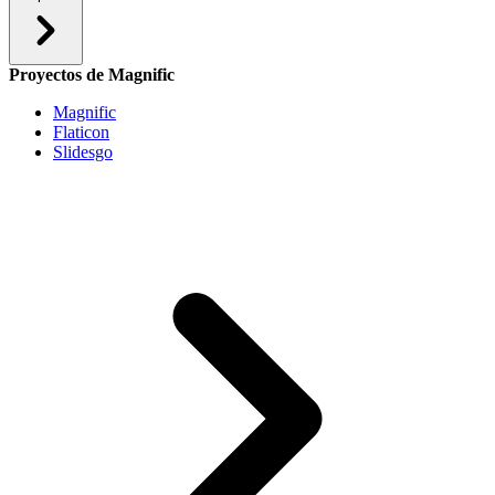
Proyectos de Magnific
Magnific
Flaticon
Slidesgo