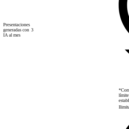
Presentaciones
generadas con
3
IA al mes
*Como
límit
estab
Ilimi