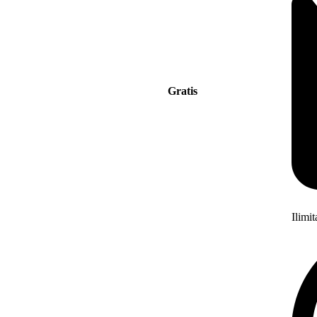
Gratis
Ilimi