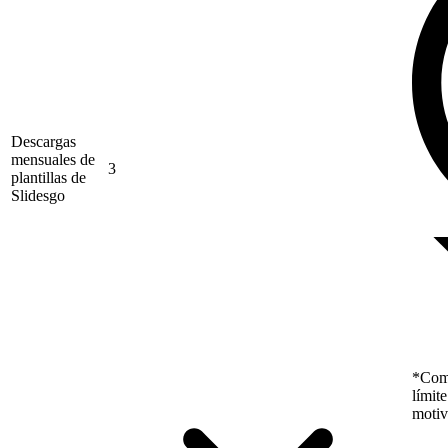
Descargas
mensuales de
3
plantillas de
Slidesgo
*Como
límit
motiv