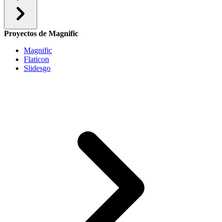
Proyectos de Magnific
Magnific
Flaticon
Slidesgo