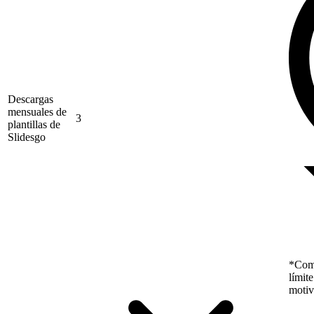
Descargas
mensuales de
3
plantillas de
Slidesgo
*Como
límit
motiv