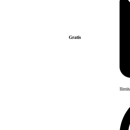
Gratis
Ilimi