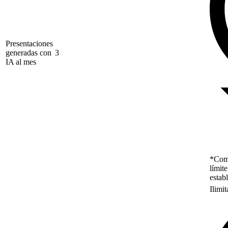
Presentaciones
generadas con
3
IA al mes
*Como
límit
estab
Ilimi