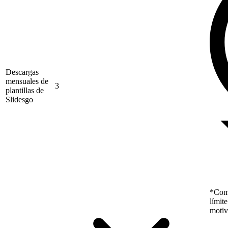
Descargas
mensuales de
3
plantillas de
Slidesgo
*Como
límit
motiv