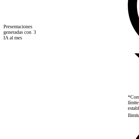
Presentaciones
generadas con
3
IA al mes
*Como
límit
estab
Ilimi