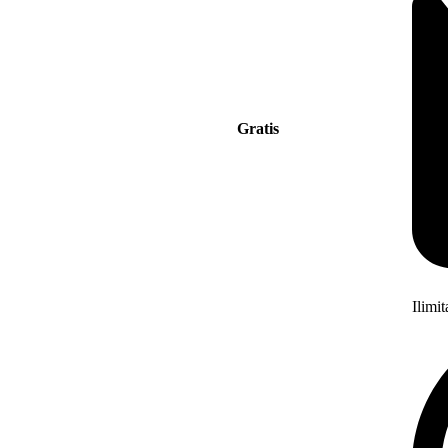
Gratis
Ilimi