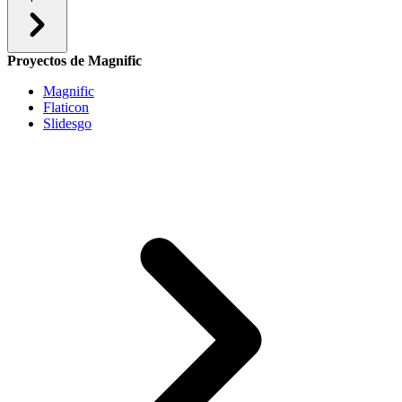
Proyectos de Magnific
Magnific
Flaticon
Slidesgo