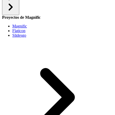
Proyectos de Magnific
Magnific
Flaticon
Slidesgo