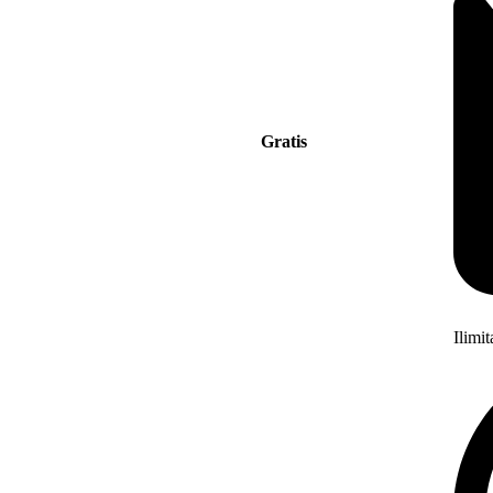
Gratis
Ilimi