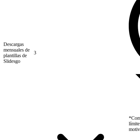
Descargas
mensuales de
3
plantillas de
Slidesgo
*Como
límit
motiv