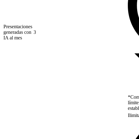
Presentaciones
generadas con
3
IA al mes
*Como
límit
estab
Ilimi