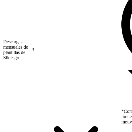
Descargas
mensuales de
3
plantillas de
Slidesgo
*Como
límit
motiv