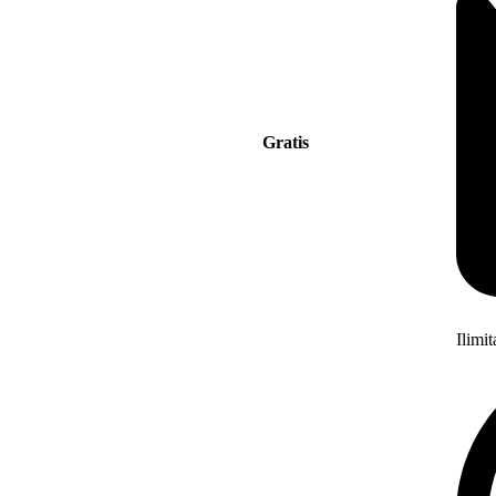
Gratis
Ilimi