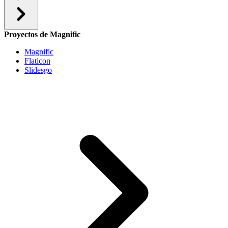
Proyectos de Magnific
Magnific
Flaticon
Slidesgo