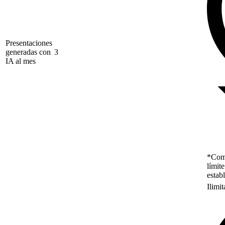
Presentaciones
generadas con
3
IA al mes
*Como
límit
estab
Ilimi