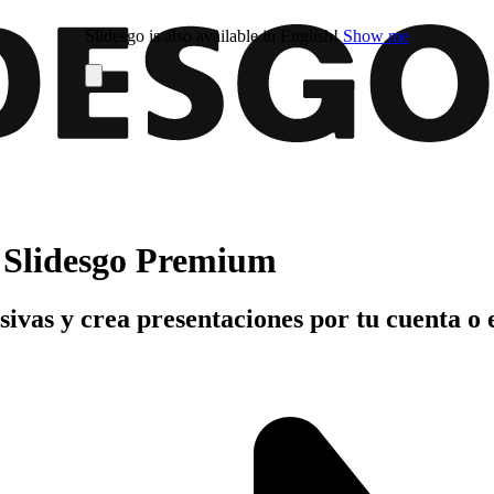
Slidesgo is also available in English!
Show me
n Slidesgo Premium
usivas y crea presentaciones por tu cuenta o 