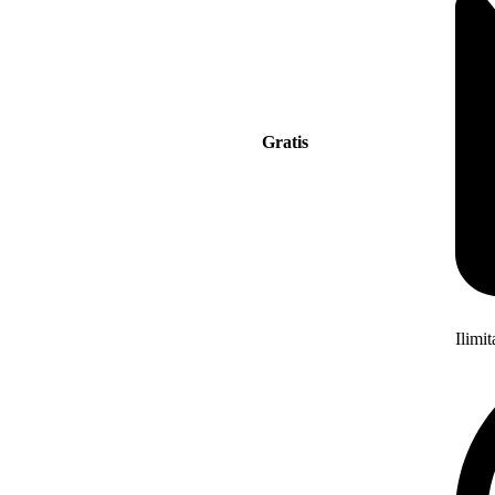
Gratis
Ilimi