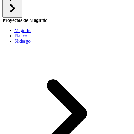
Proyectos de Magnific
Magnific
Flaticon
Slidesgo