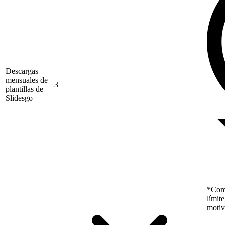
Descargas
mensuales de
3
plantillas de
Slidesgo
*Como
límit
motiv