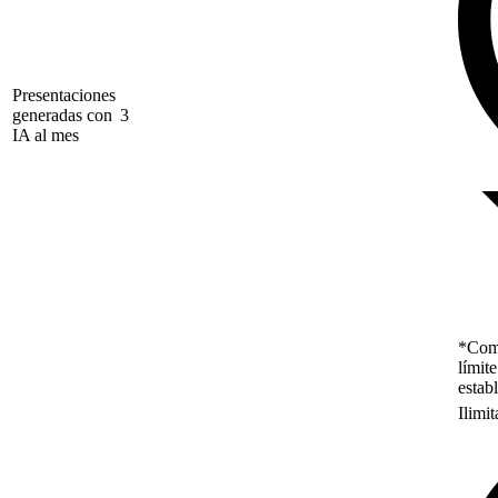
Presentaciones
generadas con
3
IA al mes
*Como
límit
estab
Ilimi