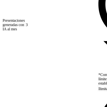
Presentaciones
generadas con
3
IA al mes
*Como
límit
estab
Ilimi