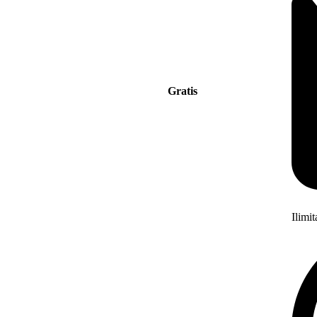
Gratis
Ilimi