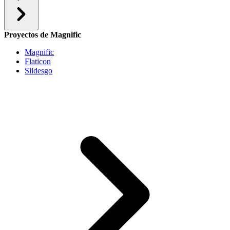
Proyectos de Magnific
Magnific
Flaticon
Slidesgo