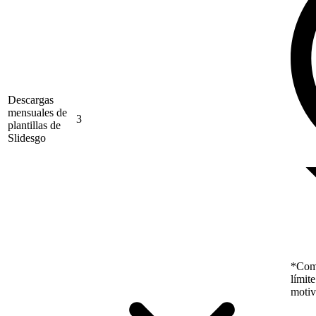
Descargas
mensuales de
3
plantillas de
Slidesgo
*Como
límit
motiv