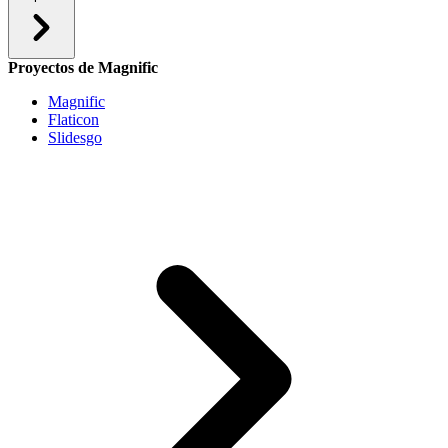
Proyectos de Magnific
Magnific
Flaticon
Slidesgo