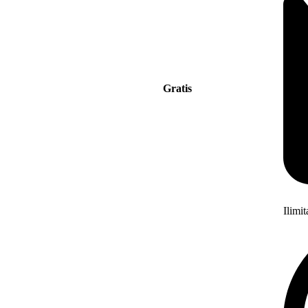
Gratis
Ilimi