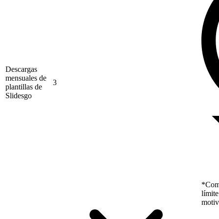
Descargas
mensuales de
3
plantillas de
Slidesgo
*Como
límit
motiv