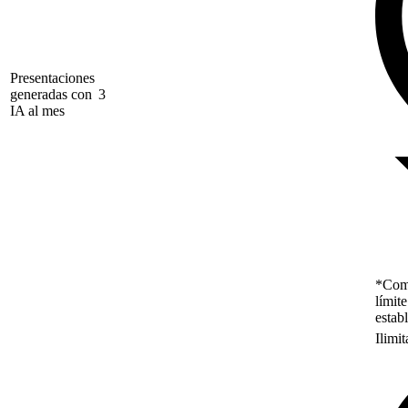
Presentaciones
generadas con
3
IA al mes
*Como
límit
estab
Ilimi